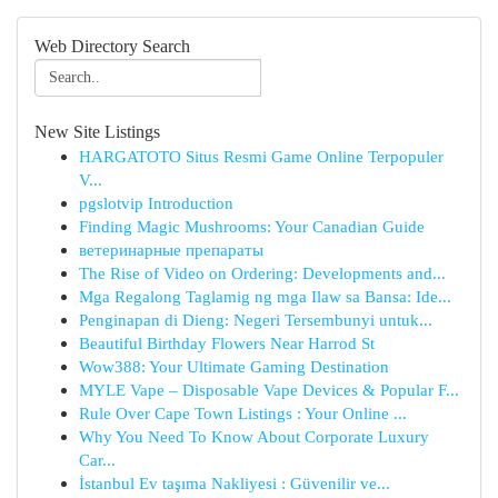
Web Directory Search
New Site Listings
HARGATOTO Situs Resmi Game Online Terpopuler
V...
pgslotvip Introduction
Finding Magic Mushrooms: Your Canadian Guide
ветеринарные препараты
The Rise of Video on Ordering: Developments and...
Mga Regalong Taglamig ng mga Ilaw sa Bansa: Ide...
Penginapan di Dieng: Negeri Tersembunyi untuk...
Beautiful Birthday Flowers Near Harrod St
Wow388: Your Ultimate Gaming Destination
MYLE Vape – Disposable Vape Devices & Popular F...
Rule Over Cape Town Listings : Your Online ...
Why You Need To Know About Corporate Luxury
Car...
İstanbul Ev taşıma Nakliyesi : Güvenilir ve...