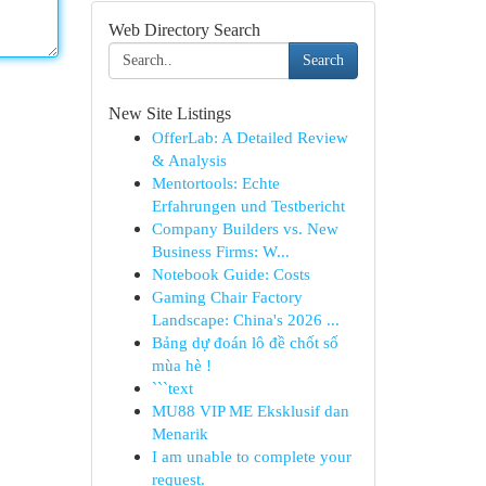
Web Directory Search
Search
New Site Listings
OfferLab: A Detailed Review
& Analysis
Mentortools: Echte
Erfahrungen und Testbericht
Company Builders vs. New
Business Firms: W...
Notebook Guide: Costs
Gaming Chair Factory
Landscape: China's 2026 ...
Bảng dự đoán lô đề chốt số
mùa hè !
```text
MU88 VIP ME Eksklusif dan
Menarik
I am unable to complete your
request.