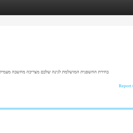
egories
Register
Login
בחירת החשפנית המושלמת לגינה שלכם מצריכה מחשבה מעמיקה . צמ
Report 