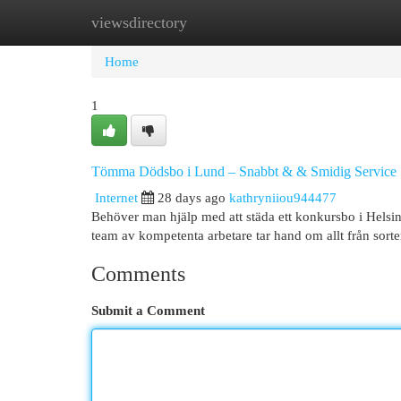
viewsdirectory
Home
New Site Listings
Add Site
Cat
Home
1
Tömma Dödsbo i Lund – Snabbt & & Smidig Service
Internet
28 days ago
kathryniiou944477
Behöver man hjälp med att städa ett konkursbo i Helsin
team av kompetenta arbetare tar hand om allt från sort
Comments
Submit a Comment