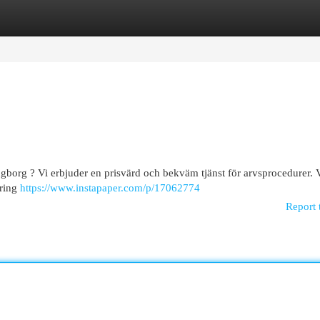
egories
Register
Login
gborg ? Vi erbjuder en prisvärd och bekväm tjänst för arvsprocedurer. 
ering
https://www.instapaper.com/p/17062774
Report 