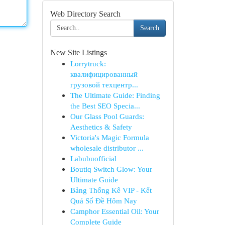
Web Directory Search
Search
New Site Listings
Lorrytruck:
квалифицированный
грузовой техцентр...
The Ultimate Guide: Finding
the Best SEO Specia...
Our Glass Pool Guards:
Aesthetics & Safety
Victoria's Magic Formula
wholesale distributor ...
Labubuofficial
Boutiq Switch Glow: Your
Ultimate Guide
Bảng Thống Kê VIP - Kết
Quả Số Đề Hôm Nay
Camphor Essential Oil: Your
Complete Guide