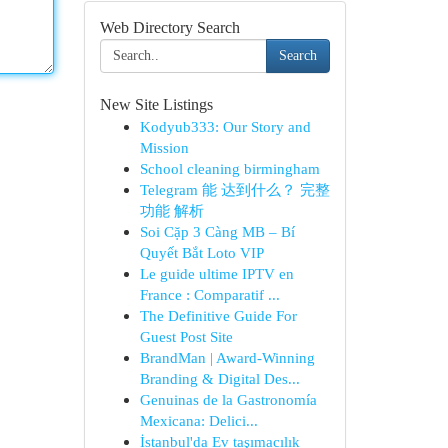
Web Directory Search
Search
New Site Listings
Kodyub333: Our Story and
Mission
School cleaning birmingham
Telegram 能 达到什么？ 完整
功能 解析
Soi Cặp 3 Càng MB – Bí
Quyết Bắt Loto VIP
Le guide ultime IPTV en
France : Comparatif ...
The Definitive Guide For
Guest Post Site
BrandMan | Award-Winning
Branding & Digital Des...
Genuinas de la Gastronomía
Mexicana: Delici...
İstanbul'da Ev taşımacılık