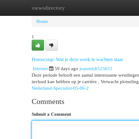
viewsdirectory
Home
New Site Listings
Add Site
Cat
Home
1
Horoscoop: Wat je deze week te wachten staat
Internet
59 days ago
joanmlzh525655
Deze periode belooft een aantal interessante wendingen
invloed kan hebben op je carrière . Verwacht plotselin
Nederland-Specialist-05-06-2
Comments
Submit a Comment