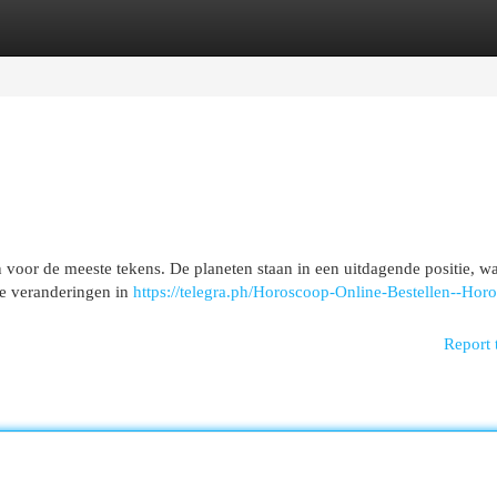
egories
Register
Login
 voor de meeste tekens. De planeten staan in een uitdagende positie, wa
ge veranderingen in
https://telegra.ph/Horoscoop-Online-Bestellen--Hor
Report 