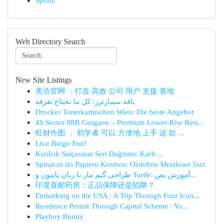
Sports
Web Directory Search
New Site Listings
美洽官网 ：打造 高效 公司 用户 支援 基地
باقة سمارترز: كل ما تحتاج تعرفه
Drucker Tonerkartuschen Wien: Die beste Angebot
4S Sector 88B Gurgaon – Premium Lower-Rise Resi...
旺财作图 ： 初学者 可以 方便地 上手 这 款 ...
Live Bingo Fun!
Kızılcık Salçasının Seri Dağıtımı: Karlı ...
Spinacze do Papieru Kosmos: Ozdobne Metalowe 5szt
طراحی گیم مار با زبان پایتون و Turtle: آموزش بص...
印度直邮药房：正品保障还是陷阱？
Embarking on the USA : A Trip Through Four Icon...
Residence Permit Through Capital Scheme : Yo...
Playboy Bunny