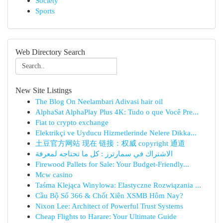
Society
Sports
Web Directory Search
New Site Listings
The Blog On Neelambari Adivasi hair oil
AlphaSat AlphaPlay Plus 4K: Tudo o que Você Pre...
Fiat to crypto exchange
Elektrikçi ve Uyducu Hizmetlerinde Nelere Dikka...
土豆官方网站 现在 链接：权威 copyright 通道
الاشتراك في سمارترز : كل ما تحتاجه لمعرفة
Firewood Pallets for Sale: Your Budget-Friendly...
Mcw casino
Taśma Klejąca Winylowa: Elastyczne Rozwiązania ...
Cầu Bộ Số 366 & Chốt Xiên XSMB Hôm Nay?
Nixon Lee: Architect of Powerful Trust Systems
Cheap Flights to Harare: Your Ultimate Guide