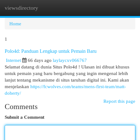
viewsdirectory
Togg
navi
Home
1
Polo4d: Panduan Lengkap untuk Pemain Baru
Internet
66 days ago
laylaycxv066767
Selamat datang di dunia Situs Polo4d ! Ulasan ini dibuat khusus
untuk pemain yang baru bergabung yang ingin mengenal lebih
lanjut tentang mekanisme di situs taruhan digital ini. Kami akan
menjelaskan
https://fcwolves.com/teams/mens-first-team/matt-
doherty/
Report this page
Comments
Submit a Comment