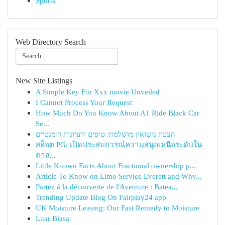
Sports
Web Directory Search
New Site Listings
A Simple Key For Xxx movie Unveiled
I Cannot Process Your Request
How Much Do You Know About A1 Ride Black Car
Se...
הצעת נישואין מושלמת: טיפים ורעיונות רומנטיים
สล็อต PG: เปิดประสบการณ์ความสนุกเหนือระดับใน
คาส...
Little Known Facts About Fractional ownership p...
Article To Know on Limo Service Everett and Why...
Partez à la découverte de l'Aventure : Batea...
Trending Update Blog On Fairplay24 app
UK Moisture Leasing: Our Fast Remedy to Moisture
Luar Biasa