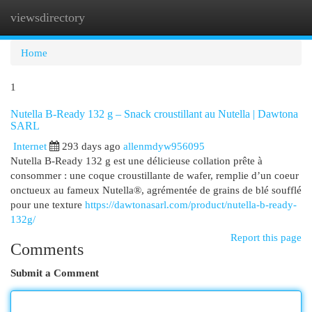
viewsdirectory
Togg
navi
Home
1
Nutella B-Ready 132 g – Snack croustillant au Nutella | Dawtona
SARL
Internet
293 days ago
allenmdyw956095
Nutella B-Ready 132 g est une délicieuse collation prête à
consommer : une coque croustillante de wafer, remplie d’un coeur
onctueux au fameux Nutella®, agrémentée de grains de blé soufflé
pour une texture
https://dawtonasarl.com/product/nutella-b-ready-
132g/
Report this page
Comments
Submit a Comment