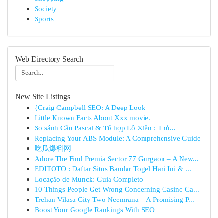
Society
Sports
Web Directory Search
New Site Listings
{Craig Campbell SEO: A Deep Look
Little Known Facts About Xxx movie.
So sánh Cầu Pascal & Tổ hợp Lô Xiên : Thủ...
Replacing Your ABS Module: A Comprehensive Guide
吃瓜爆料网
Adore The Find Premia Sector 77 Gurgaon – A New...
EDITOTO : Daftar Situs Bandar Togel Hari Ini & ...
Locação de Munck: Guia Completo
10 Things People Get Wrong Concerning Casino Ca...
Trehan Vilasa City Two Neemrana – A Promising P...
Boost Your Google Rankings With SEO