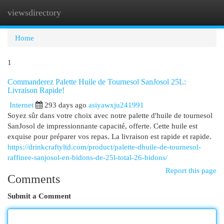
viewsdirectory
Togg
navi
Home
1
Commanderez Palette Huile de Tournesol SanJosol 25L:
Livraison Rapide!
Internet
293 days ago
asiyawxju241991
Soyez sûr dans votre choix avec notre palette d'huile de tournesol
SanJosol de impressionnante capacité, offerte. Cette huile est
exquise pour préparer vos repas. La livraison est rapide et rapide.
https://drinkcraftyltd.com/product/palette-dhuile-de-tournesol-
raffinee-sanjosol-en-bidons-de-25l-total-26-bidons/
Report this page
Comments
Submit a Comment